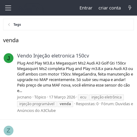
Entrar
criar conta
Tags
venda
Vendo Injeção eletronica 150cv
J
Plug And Play M3.8.x Megasquirt Ms2 Audi A3 Golf Gti 150cv
Megasquirt Ms2 completa Plug and Play m3.8.x para Audi A3 ou
Golf ambos com motor 150cv. MegaGandra, feita manutenção e
upgrade no MAP recentemente. Só subir seu mapa e andar!
Pelo preço de uma MAF nova, você elimina esse sensor do cão
e...
jvcnano
Tópico
17 Março 2026
ecu
injeção eletrônica
Respostas: 0
Fórum:
Duvidas e
injeção programável
venda
Anúncios do A3Clube
Z