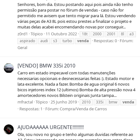
Senhores, bom dia. Estou postando aqui pois ainda não tenho
permissão para postar no fórum de vendas - caso não for
permitido me avisem que tento migrar para lá. Estou vendendo
várias peças de A3 8L pois estou prestes a finalizar o projeto e
muitas delas acabei encomendando novas por conseguir...
z0rd1
Tópico
11 Outubro 2022
18t
2000
2001
8l
a3
Respostas: 0
Fórum:
aspirado
audi
s3
turbo
venda
Geral
[VENDO] BMW 335i 2010
Carro em estado impecavel com todas manutenções
necessarias opcionais e desnecessarias feitas :). Estado motor e
lata excelente. Nada a fazer. Bomba de agua original 6 novos
bicos injetores index 12 (ultimos) Bomba de alta pressão nova 4
amortecedores novos Bilstein originais Junta tampa...
mfractal
Tópico
25 Junho 2019
2010
335i
bmw
venda
Respostas: 1
Fórum:
Compra/Venda de Carros
AJUDAAAAAA URGENTE!!!!!!!!!
Ola, sou novo no grupo e tenho algumas duvidas referente ao