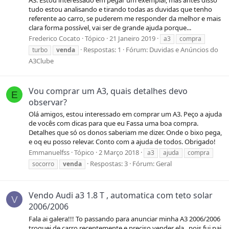
A3. Estou interessado em pegar um exemplar, mas antes disso
tudo estou analisando e tirando todas as duvidas que tenho
referente ao carro, se puderem me responder da melhor e mais
clara forma possível, vai ser de grande ajuda porque...
Frederico Cocato
Tópico
21 Janeiro 2019
a3
compra
Respostas: 1
Fórum:
Duvidas e Anúncios do
turbo
venda
A3Clube
Vou comprar um A3, quais detalhes devo
E
observar?
Olá amigos, estou interessado em comprar um A3. Peço a ajuda
de vocês com dicas para que eu Fassa uma boa compra.
Detalhes que só os donos saberiam me dizer. Onde o bixo pega,
e oq eu posso relevar. Conto com a ajuda de todos. Obrigado!
Emmanuelfss
Tópico
2 Março 2018
a3
ajuda
compra
Respostas: 3
Fórum:
Geral
socorro
venda
Vendo Audi a3 1.8 T , automatica com teto solar
V
2006/2006
Fala ai galera!!! To passando para anunciar minha A3 2006/2006
troquei de carro recentemente e preciso vender ela , pois fui pai