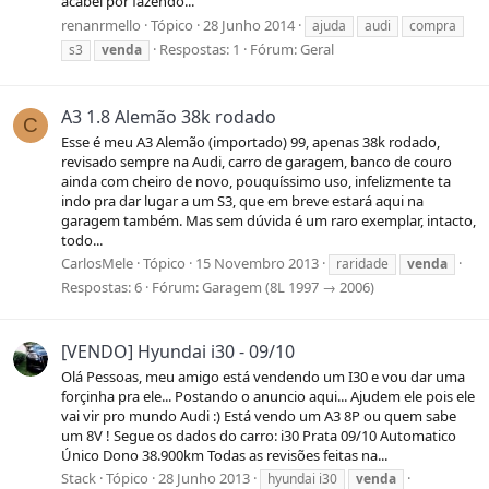
acabei por fazendo...
renanrmello
Tópico
28 Junho 2014
ajuda
audi
compra
Respostas: 1
Fórum:
Geral
s3
venda
A3 1.8 Alemão 38k rodado
C
Esse é meu A3 Alemão (importado) 99, apenas 38k rodado,
revisado sempre na Audi, carro de garagem, banco de couro
ainda com cheiro de novo, pouquíssimo uso, infelizmente ta
indo pra dar lugar a um S3, que em breve estará aqui na
garagem também. Mas sem dúvida é um raro exemplar, intacto,
todo...
CarlosMele
Tópico
15 Novembro 2013
raridade
venda
Respostas: 6
Fórum:
Garagem (8L 1997 → 2006)
[VENDO] Hyundai i30 - 09/10
Olá Pessoas, meu amigo está vendendo um I30 e vou dar uma
forçinha pra ele... Postando o anuncio aqui... Ajudem ele pois ele
vai vir pro mundo Audi :) Está vendo um A3 8P ou quem sabe
um 8V ! Segue os dados do carro: i30 Prata 09/10 Automatico
Único Dono 38.900km Todas as revisões feitas na...
Stack
Tópico
28 Junho 2013
hyundai i30
venda