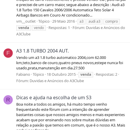
e precisei de um carro maior, segue abaixo a descrição : Audi a3
1.8 Turbo 150 Cavalos 2006/2006 Automatica Teto Solar 4
Airbags Bancos em Couro Ar condicionado...
vm__outlet
Tópico
29 Maio 2016
a3
audi a3
compro
Respostas: 1
Fórum:
Duvidas e Anúncios do
venda
vendo
A3Clube
A3 1.8 TURBO 2004 AUT.
F
Vendo um a3 1.8 turbo automatico 2004,com 62.000
km,teto,banco de couro,quatro pneus novos,estepe nunca foi
usado,prata,manutenção em dia.27.500
Fabiano
Tópico
18 Outubro 2015
Respostas: 2
venda
Fórum:
Duvidas e Anúncios do A3Clube
Dicas e ajuda na escolha de um S3
R
Boa noite a todos os amigos, há muito tempo venho
frequentando este fórum com a intenção de aprender
bastantes coisas que nossos amigos menos e mais experientes
acabam que por ensinando nos sobre muitas dúvidas em
relação a paixão que temos em comum, que é o nosso A3. Mais