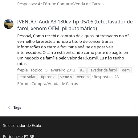
Respostas: 4
Fórum:
Compra/Venda de Carros
[VENDO] Audi A3 180cv Tip 05/05 (teto, lavador de
farol, xenom OEM, pil.automático)
Pessoal, Como recebi o contato de alguns interessados no A3
vermelho farei este anúncio a título de concentrar as
informações do carro e facilitar a análise de possíveis
interessados. O carro está entrando como parte de pagto em
um negócio da família pelo valor de R$35mil. Eu não tenho
mtas...
freple
Tópico
5 Fevereiro 2013
a3
lavador de farol
oem
Respostas: 28
teto solar
tiptronic
venda
xenom
Fórum:
Compra/Venda de Carros
Tags
Selecionador de Estilo
Portuguese-PT-BR