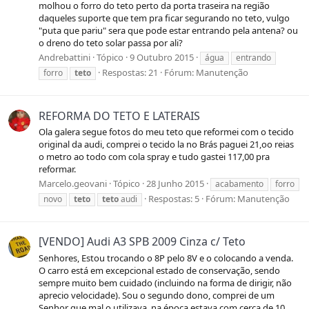
molhou o forro do teto perto da porta traseira na região
daqueles suporte que tem pra ficar segurando no teto, vulgo
"puta que pariu" sera que pode estar entrando pela antena? ou
o dreno do teto solar passa por ali?
Andrebattini
Tópico
9 Outubro 2015
água
entrando
Respostas: 21
Fórum:
Manutenção
forro
teto
REFORMA DO TETO E LATERAIS
Ola galera segue fotos do meu teto que reformei com o tecido
original da audi, comprei o tecido la no Brás paguei 21,oo reias
o metro ao todo com cola spray e tudo gastei 117,00 pra
reformar.
Marcelo.geovani
Tópico
28 Junho 2015
acabamento
forro
Respostas: 5
Fórum:
Manutenção
novo
teto
teto
audi
[VENDO] Audi A3 SPB 2009 Cinza c/ Teto
Senhores, Estou trocando o 8P pelo 8V e o colocando a venda.
O carro está em excepcional estado de conservação, sendo
sempre muito bem cuidado (incluindo na forma de dirigir, não
aprecio velocidade). Sou o segundo dono, comprei de um
Senhor que mal o utilizava, na época estava com cerca de 10...