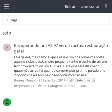
Entrar
criar conta
Tags
teto
Recuperando um A3 97 verde cactus: restauração
F
geral
Fala galera, me chamo Filipe e esse é um dos primeiros posts
aqui no clube, desde muito pequeno tenho o sonho de ser um
feliz proprietário de um Audi A3 8L até que esse dia chegou,
quase não acreditei quando comprei pois já tinha parado uns
20 donos de A3 aqui na cidade onde moro (isso é...
fbonez
Tópico
21 Setembro 2017
a3
teto
verde
Respostas: 11
Fórum:
Garagem (8L 1997 → 2006)
E