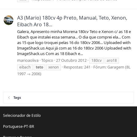
A3 (Mario) 180cv 4p Preto, Manual, Teto, Xenon,
Eibach Aro 18...
Galera, Apresento minha Morena 180cv Teto e Xenon c/ as 18 e
Eibach que instalei essa semana... O dia que comprei ela... Com
as 15 que logo troquei pelas 16 do 180cv 2006... Uploaded with
ImageShack.us Aqui já com as 16 do 180cv 2006 Uploaded with
ImageShack.us Com as 18 Eibach e...
marioaoliva
Tópico
27 Outubro 2012
180cv
aro18
Respostas: 241
Fórum:
Garagem (8L
eibach
teto
xenon
1997 → 2006)
Tags
Selecionador de Estilo
Portuguese-PT-BR