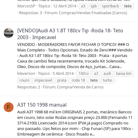
MarcosSP
Tópico
12 Abril 2014
a3
spb
sportback
teto
Respostas: 3
Fórum:
Compras/Vendas Finalizadas [Carros]
[VENDO]Audi A3 1.8T 180cv Tip -Roda 18- Teto
2003 - Impecavel
VENDIDO - MODERADORES FAVOR FECHAR O TOPICO! ### O
Mais Completo - Todos Opcionais. Estado de Zero!### Vendido
- Audi A3 1.8T 180cv Tip -Roda 18- Teto 2003 - Prata - 4 portas
Caixa de cambio feita recentemente, trocado Kit Solenoide,
Oleo, Discos de composite, Discos de Aço, Juntas... Caixa...
kleverson
Tópico
5 Abril 2014
180cv
a3
audi
baixa km
couro
impecavel
prata
roda 18
teto
turbo
Respostas: 2
Fórum:
Compra/Venda de Carros
A3T 150 1998 manual
F
Audi A3T 1998 68 mil km ORIGINAIS 2 portas, mecânico Bancos
em couro, teto solar Rodas originais preço 23.900 (Fernando 11
3714-2100) Licenciado 2014 (com IPVA já pago) Comprado no
ano passado. Ups feitos por mim: - Chip Funari (SP) para 190cv -
Embreagem de cerâmica - Disco frisado e...