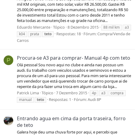
mil KM originais, com teto solar, valor R$ 26.500,00. Gastei R$
25.000,00 entre preparação e manutenções), totalizando R$ 50
de investimento total Estou com o carro desde 2011 e tenho
feita todas as manutenções e up grade na oficina...
Eduardo Mercante
Tópico
8 Dezembro 2015
88 mil km
a3
Respostas: 18
Fórum:
Compra/Venda de
k04
prata
teto
Carros
Procura-se A3 para comprar- Manual 4p com teto
P
Olá pessoal Sou novo aqui no clube e ainda nao possuo um
audi. Eu trabalho com veiculos usados e seminovos e estou a
procura de um a3 para uso pessoal. Para mim seria interessante
um vendedor que está querendo trocar de carro porque ai de
repente da pra fazer uma troca em algum carro da loja...
Patrick Lima
Tópico
7 Dezembro 2015
4p
a3
compra
Respostas: 1
Fórum:
Audi 8P
manual
teto
Entrando agua em cima da porta traseira, forro
de teto
Galera hoje deu uma chuva forte por aqui, e percebi que