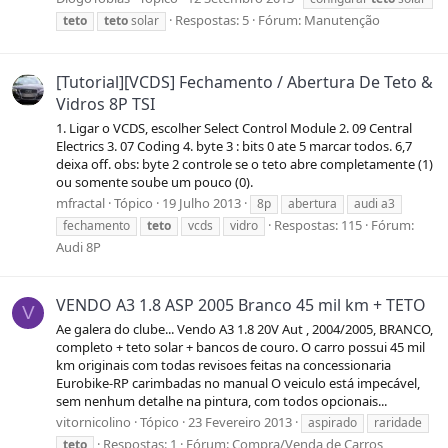
Respostas: 5
Fórum:
Manutenção
teto
teto
solar
[Tutorial][VCDS] Fechamento / Abertura De Teto &
Vidros 8P TSI
1. Ligar o VCDS, escolher Select Control Module 2. 09 Central
Electrics 3. 07 Coding 4. byte 3 : bits 0 ate 5 marcar todos. 6,7
deixa off. obs: byte 2 controle se o teto abre completamente (1)
ou somente soube um pouco (0).
mfractal
Tópico
19 Julho 2013
8p
abertura
audi a3
Respostas: 115
Fórum:
fechamento
teto
vcds
vidro
Audi 8P
VENDO A3 1.8 ASP 2005 Branco 45 mil km + TETO
V
Ae galera do clube... Vendo A3 1.8 20V Aut , 2004/2005, BRANCO,
completo + teto solar + bancos de couro. O carro possui 45 mil
km originais com todas revisoes feitas na concessionaria
Eurobike-RP carimbadas no manual O veiculo está impecável,
sem nenhum detalhe na pintura, com todos opcionais...
vitornicolino
Tópico
23 Fevereiro 2013
aspirado
raridade
Respostas: 1
Fórum:
Compra/Venda de Carros
teto