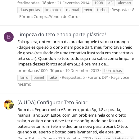
ferdinandes
Tópico
21 Fevereiro 2014
1998
a3
alemao
Respostas: 8
duas portas
km baixa
manual
teto
turbo
Fórum:
Compra/Venda de Carros
Limpeza do teto e toda parte plástica!
B
Fala galera, ontem tirei o dia pra dar aquele trato na caranga
(daqueles que só o dono msm pode dar), meu forro tava cheio
de graxa (resultado de uma tentativa frustrada em consertar o
teto solar). Quando vi o teto todo sujo não sabia como limpar e
limpeza desses forros aqui em SLZ é pra mais de...
brunofarias1000
Tópico
19 Dezembro 2013
borrachas
Respostas: 5
Fórum:
DIY - Faça você
forro
painel
teto
mesmo
[AJUDA] Configurar Teto Solar
Bom dia. Peguei minha A3 ontem, prata 3p, 1.8 aspirada,
manual, ano 2001 Estou com um problema nela com o teto
solar, o antigo dono deve ter desconfigurado por falta da
bateria estar ruim (ele me deu uma nova para trocar). O teto
quando eu aperto o botao para levantar só, ele abre um...
DiogoTobias
Tópico
12 Setembro 2013
configurar
teto
solar