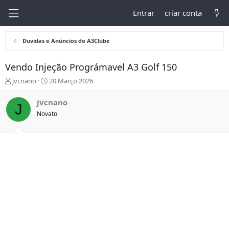
Entrar
criar conta
Duvidas e Anúncios do A3Clube
Vendo Injeção Prográmavel A3 Golf 150
I
D
jvcnano
20 Março 2026
n
a
i
t
jvcnano
J
c
a
Novato
i
d
a
e
d
I
o
n
r
í
d
c
o
i
t
o
ó
p
i
c
o