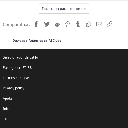
Faça login para responder.
Facebook
Twitter
Reddit
Pinterest
Tumblr
WhatsApp
Email
Link
Compartilhar:
Duvidas e Anúncios do A3Clube
Selecionador de Estilo
Portuguese-PT-BR
Termos e Regras
Privacy policy
Ajuda
Início
R
S