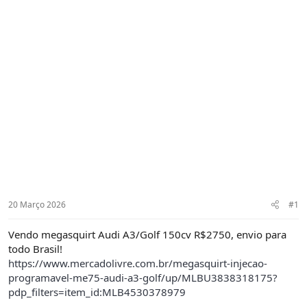
20 Março 2026
#1
Vendo megasquirt Audi A3/Golf 150cv R$2750, envio para
todo Brasil!
https://www.mercadolivre.com.br/megasquirt-injecao-
programavel-me75-audi-a3-golf/up/MLBU3838318175?
pdp_filters=item_id:MLB4530378979