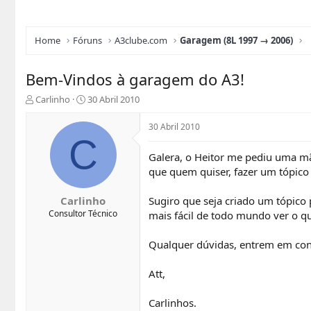
Home
Fóruns
A3clube.com
Garagem (8L 1997 → 2006)
Bem-Vindos à garagem do A3!
I
D
Carlinho
30 Abril 2010
n
a
i
t
30 Abril 2010
c
a
C
i
d
Galera, o Heitor me pediu uma mã
a
e
que quem quiser, fazer um tópico 
d
I
o
n
r
í
Carlinho
Sugiro que seja criado um tópico 
d
c
Consultor Técnico
mais fácil de todo mundo ver o que 
o
i
t
o
Qualquer dúvidas, entrem em con
ó
p
Att,
i
c
o
Carlinhos.