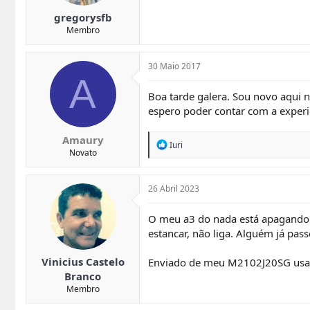
gregorysfb
Membro
30 Maio 2017
A
Boa tarde galera. Sou novo aqui 
espero poder contar com a experi
Amaury
R
Iuri
Novato
e
a
c
t
26 Abril 2023
i
o
O meu a3 do nada está apagando. A
n
estancar, não liga. Alguém já pas
s
:
Vinicius Castelo
Enviado de meu M2102J20SG usan
Branco
Membro