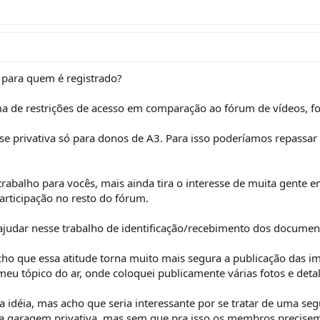
ó para quem é registrado?
 de restrições de acesso em comparação ao fórum de vídeos, fot
sse privativa só para donos de A3. Para isso poderíamos repassar
trabalho para vocês, mais ainda tira o interesse de muita gente 
articipação no resto do fórum.
 ajudar nesse trabalho de identificação/recebimento dos documen
cho que essa atitude torna muito mais segura a publicação das i
eu tópico do ar, onde coloquei publicamente várias fotos e deta
 idéia, mas acho que seria interessante por se tratar de uma s
 a garagem privativa, mas sem que pra isso os membros precisem