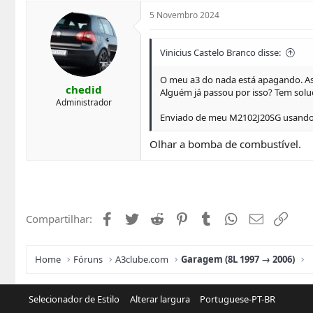
5 Novembro 2024
Vinicius Castelo Branco disse:
O meu a3 do nada está apagando. As v
chedid
Alguém já passou por isso? Tem solu
Administrador
Enviado de meu M2102J20SG usando 
Olhar a bomba de combustível.
Facebook
Twitter
Reddit
Pinterest
Tumblr
WhatsApp
Email
Link
Compartilhar:
Home
Fóruns
A3clube.com
Garagem (8L 1997 → 2006)
Selecionador de Estilo
Alterar largura
Portuguese-PT-BR