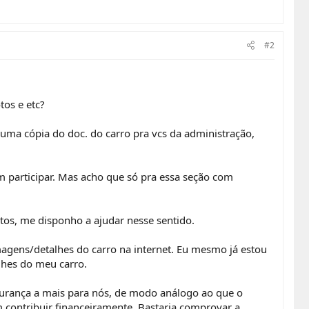
#2
os e etc?
 uma cópia do doc. do carro pra vcs da administração,
em participar. Mas acho que só pra essa seção com
tos, me disponho a ajudar nesse sentido.
magens/detalhes do carro na internet. Eu mesmo já estou
lhes do meu carro.
egurança a mais para nós, de modo análogo ao que o
 contribuir financeiramente. Bastaria comprovar a