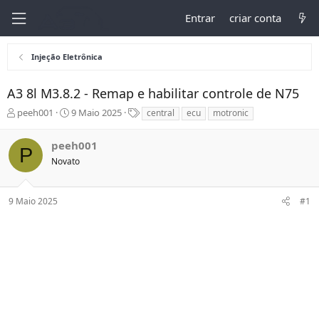
Entrar
criar conta
Injeção Eletrônica
A3 8l M3.8.2 - Remap e habilitar controle de N75
I
D
T
peeh001
9 Maio 2025
central
ecu
motronic
n
a
a
i
t
g
peeh001
P
c
a
s
Novato
i
d
a
e
d
I
9 Maio 2025
#1
o
n
r
í
d
c
o
i
t
o
ó
p
i
c
o