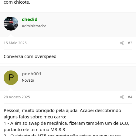
com chicote.
chedid
Administrador
15 Maio 2025
#3
Conversa com overspeed
peeh001
P
Novato
28 Agosto 2025
#4
Pessoal, muito obrigado pela ajuda. Acabei descobrindo
alguns fatos sobre meu carro:
1 - Além so swap de mecânica, fizeram também um de ECU,
portanto ele tem uma M3.8.3
2 - O chicote da N75 realmente não existe no meu carro.